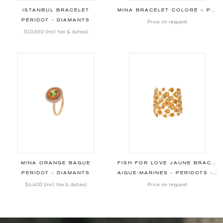
ISTANBUL BRACELET
MINA BRACELET COLORÉ – PÉRIDOTS – AIGUE-MARINES – MORGANITES – DIAMANTS
PÉRIDOT - DIAMANTS
Price on request
$10,650
(incl. tax & duties)
MINA ORANGE BAGUE
FISH FOR LOVE JAUNE BRACELET
PERIDOT - DIAMANTS
AIGUE-MARINES - PERIDOTS - GARNETS - TOURMALINES - SAPHIRS
$4,400
(incl. tax & duties)
Price on request