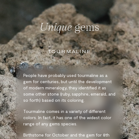
Unique
gems
TOURMALINE
People have probably used tourmaline as a
gem for centuries, but until the development
of modern mineralogy, they identified it as
some other stone (ruby, sapphire, emerald, and
so forth) based on its coloring.
Tourmaline comes in a variety of different
colors. In fact, it has one of the widest color
range of any gems species.
Birthstone for October and the gem for 8th