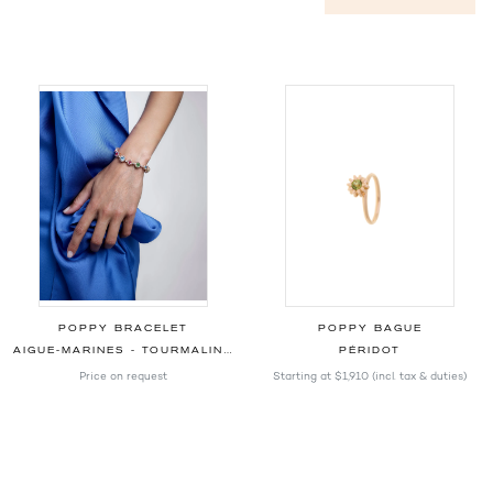
POPPY BRACELET
POPPY BAGUE
AIGUE-MARINES - TOURMALINES - PERIDOTS - DIAMANTS
PÉRIDOT
Price on request
Starting at
$1,910
(incl. tax & duties)