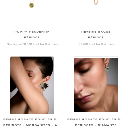
POPPY PENDENTIF
RÊVERIE BAGUE
PÉRIDOT
PÉRIDOT
Starting at
$1,570
(incl. tax & duties)
$1,280
(incl. tax & duties)
BEIRUT ROSACE BOUCLES D'OREILLES
BEIRUT ROSACE BOUCLES D'OREILLES
PERIDOTS - MORGANITES - AIGUE-MARINES - DIAMANTS
PERIDOTS - DIAMANTS