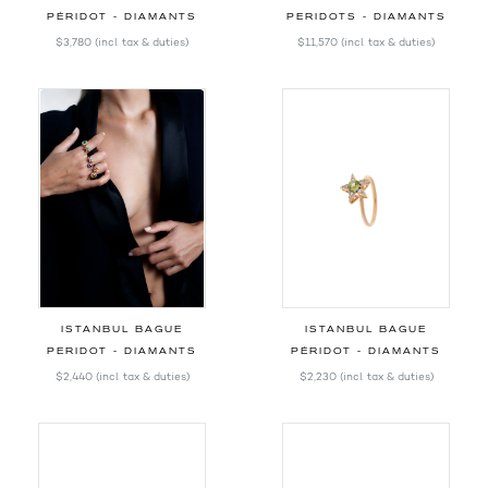
PÉRIDOT - DIAMANTS
PERIDOTS - DIAMANTS
$3,780
(incl. tax & duties)
$11,570
(incl. tax & duties)
ISTANBUL BAGUE
ISTANBUL BAGUE
PERIDOT - DIAMANTS
PÉRIDOT - DIAMANTS
$2,440
(incl. tax & duties)
$2,230
(incl. tax & duties)