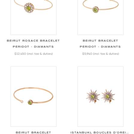
BEIRUT ROSACE BRACELET
BEIRUT BRACELET
PERIDOT - DIAMANTS
PERIDOT - DIAMANTS
$12,450
(incl. tax & duties)
$5,940
(incl. tax & duties)
BEIRUT BRACELET
ISTANBUKL BOUCLES D'OREILLES